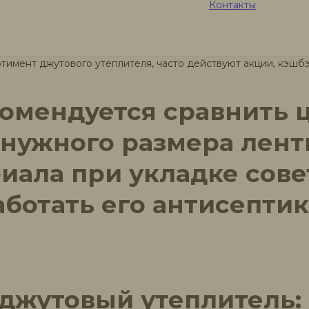
Контакты
vye-utepliteli-brevna-i-brusa/
— здесь цены на джутовый межв
 условия покупки и доставки по Москве и МО можно уточнит
бор утеплителей для бруса, бревна и бань, с возможностью 
имент джутового утеплителя, часто действуют акции, кэшбэ
омендуется сравнить 
 нужного размера лент
иала при укладке сов
ботать его антисептик
 джутовый утеплитель: 