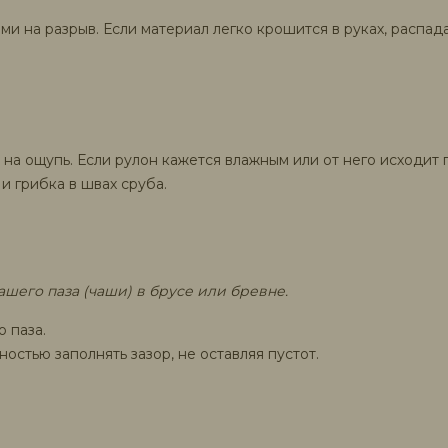
 на разрыв. Если материал легко крошится в руках, распада
на ощупь. Если рулон кажется влажным или от него исходит п
и грибка в швах сруба.
шего паза (чаши) в брусе или бревне.
 паза.
остью заполнять зазор, не оставляя пустот.