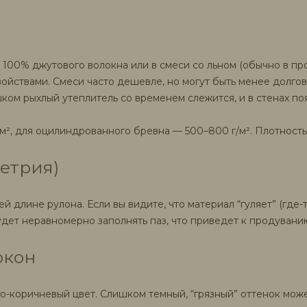
 100% джутового волокна или в смеси со льном (обычно в про
ойствами. Смеси часто дешевле, но могут быть менее долго
ом рыхлый утеплитель со временем слежится, и в стенах по
м², для оцилиндрованного бревна — 500–800 г/м². Плотность
етрия)
длине рулона. Если вы видите, что материал “гуляет” (где-т
дет неравномерно заполнять паз, что приведет к продувани
окон
о-коричневый цвет. Слишком темный, “грязный” оттенок мож