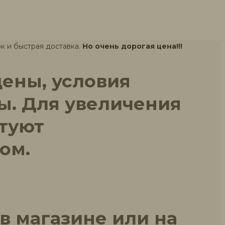
енцовый утеплитель начинаются от 180 рублей. В
ь на сайте.
заказа с доставкой по Москве и области.
к и быстрая доставка.
Но очень дорогая цена!!!
цены
, условия
ы. Для увеличения
етуют
ом.
в магазине или на