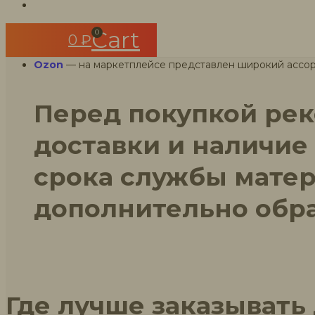
https://magazin-germetik.ru/product-category/mezhvenco
ассортименте представлены различные типоразмеры, а
Cart
0
0
₽
https://межвенцовый-утеплитель.рф/shop/
— большой вы
Ozon
— на маркетплейсе представлен широкий ассорт
Перед покупкой рек
доставки и наличие
срока службы матер
дополнительно обра
Где лучше заказывать