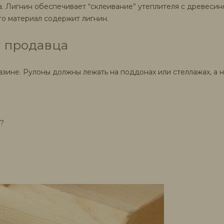
а. Лигнин обеспечивает “склеивание” утеплителя с древесин
что материал содержит лигнин.
у продавца
газине. Рулоны должны лежать на поддонах или стеллажах, а 
?