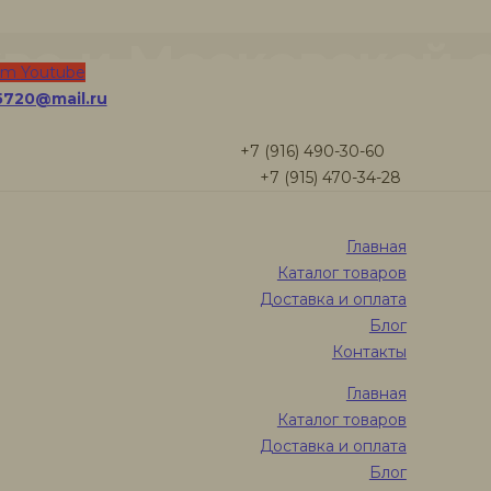
ве и Московской 
am
Youtube
5720@mail.ru
плитель из джута
+7 (916) 490-30-60
+7 (915) 470-34-28
Главная
Каталог товаров
Доставка и оплата
Блог
нцовый утеплитель из джута недорого по цене?
Контакты
ель из джута
можно приобрести по невысокой цене в след
Главная
Каталог товаров
iteli_dlya_derevyannogo_doma
— предлагает джутовый утеплит
Доставка и оплата
я на строительных утеплителях, а доставка осуществляется 
Блог