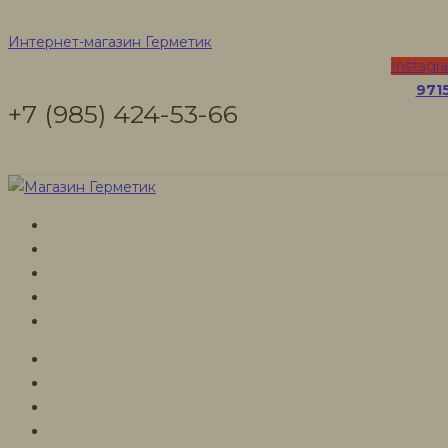
Межвенцовые уте
Интернет-магазин Герметик
Instagr
971
+7 (985) 424-53-66
Интернет-магазин Герметик
Товары
Межвенцовые утеплители бревна и бруса
Межвенцовые уте
Межвенцовые утеплите
Межвенцовые утеплители для бру