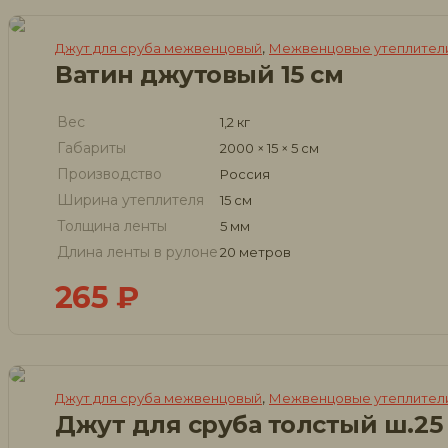
,
Джут для сруба межвенцовый
Межвенцовые утеплители
Ватин джутовый 15 см
Вес
1,2 кг
Габариты
2000 × 15 × 5 см
Производство
Россия
Ширина утеплителя
15 см
Толщина ленты
5 мм
Длина ленты в рулоне
20 метров
265
₽
,
Джут для сруба межвенцовый
Межвенцовые утеплители
Джут для сруба толстый ш.25