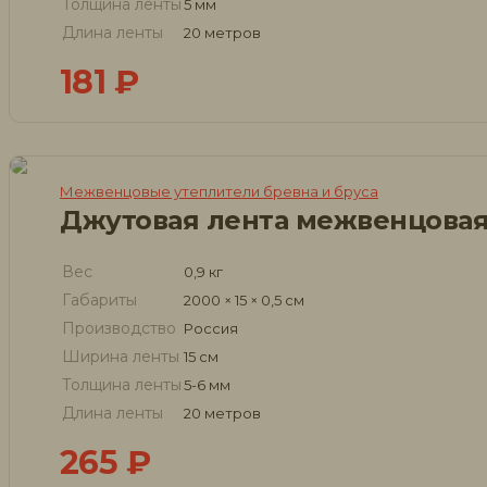
Толщина ленты
5 мм
Длина ленты
20 метров
181
₽
Межвенцовые утеплители бревна и бруса
Джутовая лента межвенцова
Вес
0,9 кг
Габариты
2000 × 15 × 0,5 см
Производство
Россия
Ширина ленты
15 см
Толщина ленты
5-6 мм
Длина ленты
20 метров
265
₽