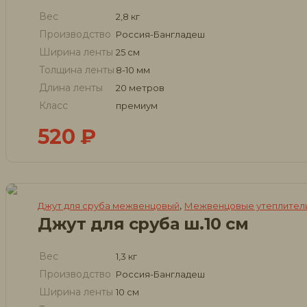
Вес
2,8 кг
Производство
Россия-Бангладеш
Ширина ленты
25 см
Толщина ленты
8-10 мм
Длина ленты
20 метров
Класс
премиум
520
₽
,
Джут для сруба межвенцовый
Межвенцовые утеплители
Джут для сруба ш.10 см
Вес
1,3 кг
Производство
Россия-Бангладеш
Ширина ленты
10 см