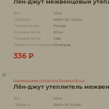
Лён-джут межвенцовый утеп
Вес
0,9 кг
Габариты
2000 × 20 × 0,5 см
Производство
Россия
Ширина ленты
20 см
Толщина ленты
5 мм
Длина ленты в рулоне
20 метров
336
₽
Межвенцовые утеплители бревна и бруса
Лён-джут утеплитель межве
Вес
0,9 кг
Габариты
2000 × 15 × 0,5 см