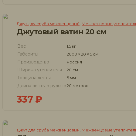
,
Джут для сруба межвенцовый
Межвенцовые утеплители
Джутовый ватин 20 см
Вес
1,5 кг
Габариты
2000 × 20 × 5 см
Производство
Россия
Ширина утеплителя
20 см
Толщина ленты
5 мм
Длина ленты в рулоне
20 метров
337
₽
,
Джут для сруба межвенцовый
Межвенцовые утеплители