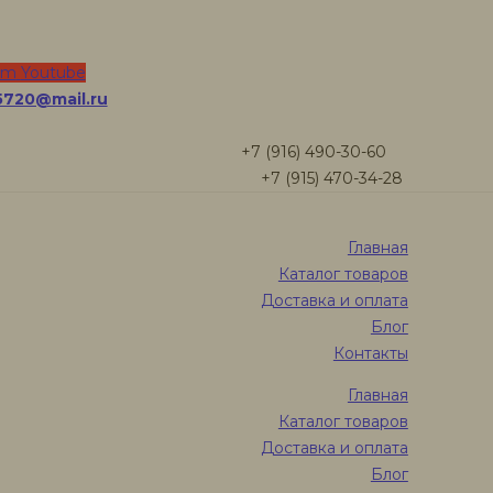
плители бревна и
am
Youtube
5720@mail.ru
+7 (916) 490-30-60
+7 (915) 470-34-28
Главная
Каталог товаров
плители бревна и
Доставка и оплата
Блог
Контакты
ли бревна и бруса
Главная
Каталог товаров
Доставка и оплата
са и бревна – описание, назнач
Блог