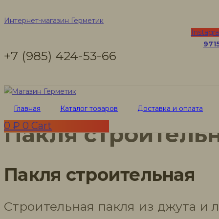
Пакля строитель
Интернет-магазин Герметик
Instagr
971
+7 (985) 424-53-66
Интернет-магазин Герметик
Товары
Пакля строительная
Главная
Каталог товаров
Доставка и оплата
0
₽
0
Cart
Пакля строитель
Пакля строительная
Строительная пакля из джута и 