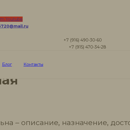
ная
am
Youtube
5720@mail.ru
+7 (916) 490-30-60
+7 (915) 470-34-28
Блог
Контакты
ная
льна – описание, назначение, дос