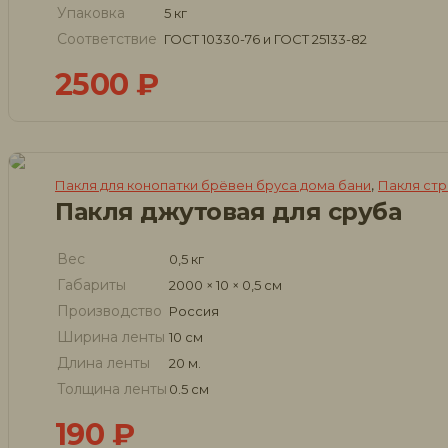
Упаковка
5 кг
Соответствие
ГОСТ 10330-76 и ГОСТ 25133-82
2500
₽
,
Пакля для конопатки брёвен бруса дома бани
Пакля ст
Пакля джутовая для сруба
Вес
0,5 кг
Габариты
2000 × 10 × 0,5 см
Производство
Россия
Ширина ленты
10 см
Длина ленты
20 м.
Толщина ленты
0.5 см
190
₽