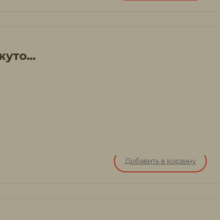
Пакля для конопатки сруба джутовая
Добавить в корзину