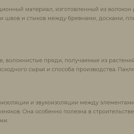
ционный материал, изготовленный из волокон д
ии швов и стыков между бревнами, досками, п
е, волокнистые пряди, получаемые из растени
исходного сырья и способа производства. Пакля
оизоляции и звукоизоляции между элементами
няков. Она особенно полезна в строительстве 
ми.