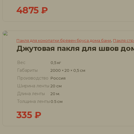
4875
₽
,
Пакля для конопатки брёвен бруса дома бани
Пакля ст
Вес
0,5 кг
Габариты
2000 × 20 × 0,5 см
Производство
Россия
Ширина ленты
20 см
Длина ленты
20 м.
Толщина ленты
0.5 см
335
₽