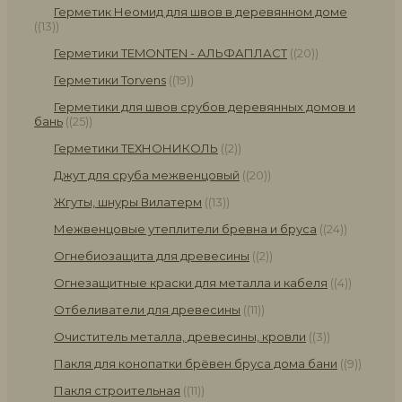
Герметик Неомид для швов в деревянном доме
(13)
Герметики TEMONTEN - АЛЬФАПЛАСТ
(20)
Герметики Torvens
(19)
Герметики для швов срубов деревянных домов и
бань
(25)
Герметики ТЕХНОНИКОЛЬ
(2)
Джут для сруба межвенцовый
(20)
Жгуты, шнуры Вилатерм
(13)
Межвенцовые утеплители бревна и бруса
(24)
Огнебиозащита для древесины
(2)
Огнезащитные краски для металла и кабеля
(4)
Отбеливатели для древесины
(11)
Очиститель металла, древесины, кровли
(3)
Пакля для конопатки брёвен бруса дома бани
(9)
Пакля строительная
(11)