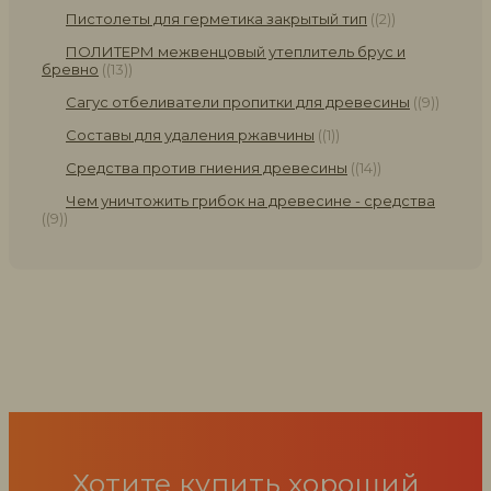
Пистолеты для герметика закрытый тип
(2)
ПОЛИТЕРМ межвенцовый утеплитель брус и
бревно
(13)
Сагус отбеливатели пропитки для древесины
(9)
Составы для удаления ржавчины
(1)
Средства против гниения древесины
(14)
Чем уничтожить грибок на древесине - средства
(9)
Хотите купить хороший