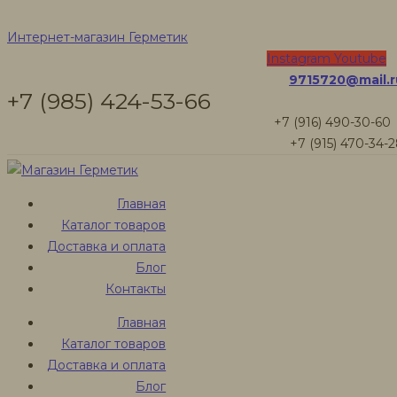
Очиститель
Интернет-магазин Герметик
Instagram
Youtube
9715720@mail.r
металла,
+7 (985) 424-53-66
+7 (916) 490-30-60
древесины,
+7 (915) 470-34-
кровли
Главная
Каталог товаров
Доставка и оплата
Интернет-магазин Герметик
Блог
Товары
Контакты
Очиститель металла, древесины, кровли
Главная
Каталог товаров
Доставка и оплата
Очиститель
Блог