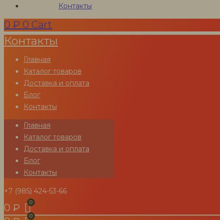
Контакты
металла,
0
₽
0
Cart
Контакты
древесины,
Главная
кровли
Каталог товаров
Доставка и оплата
Блог
Контакты
Очиститель металла,
Главная
древесины, кровли
Каталог товаров
Доставка и оплата
Блог
Химические средства для
Контакты
очистки металла, древесины,
+7 (985) 424-53-66
кровли – описание, назначение,
0
₽