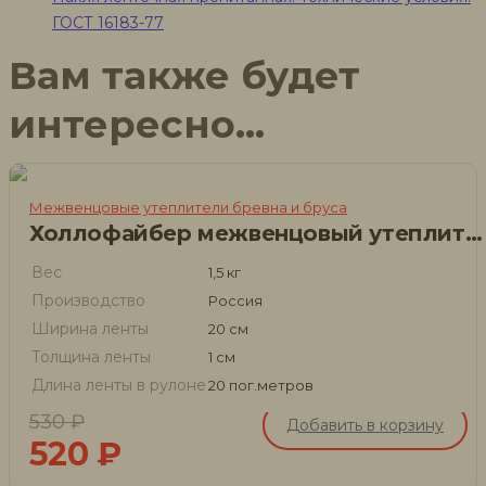
ГОСТ 16183-77
Вам также будет
интересно…
Межвенцовые утеплители бревна и бруса
Холлофайбер межвенцовый утеплитель для бруса и бревна
Вес
1,5 кг
Производство
Россия
Ширина ленты
20 см
Толщина ленты
1 см
Длина ленты в рулоне
20 пог.метров
530
₽
Добавить в корзину
520
₽