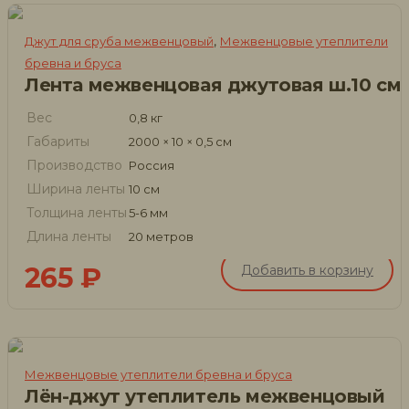
,
Джут для сруба межвенцовый
Межвенцовые утеплители
бревна и бруса
Лента межвенцовая джутовая ш.10 см
Вес
0,8 кг
Габариты
2000 × 10 × 0,5 см
Производство
Россия
Ширина ленты
10 см
Толщина ленты
5-6 мм
Длина ленты
20 метров
265
₽
Добавить в корзину
Межвенцовые утеплители бревна и бруса
Лён-джут утеплитель межвенцовый