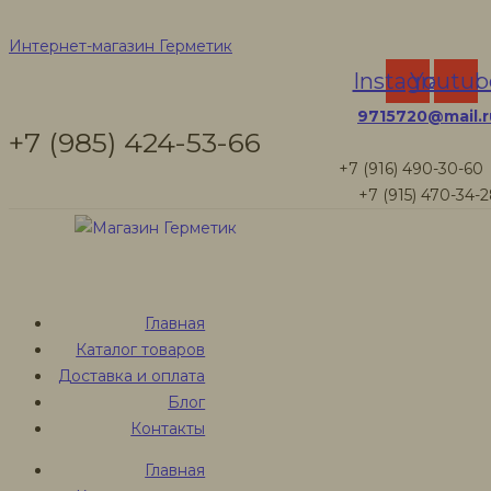
Межвенцовые
Интернет-магазин Герметик
Instagram
Youtub
утеплители
9715720@mail.r
+7 (985) 424-53-66
бревна и бруса
+7 (916) 490-30-60
+7 (915) 470-34-
Интернет-магазин Герметик
Товары
Джутовая лента межвенцовая
Главная
Каталог товаров
Доставка и оплата
Блог
Контакты
Джутовая лента
Главная