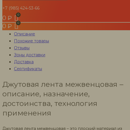
+7 (985) 424-53-66
Количество
товара
В корзину
0
₽
Джутовая
Категория
Межвенцовые утеплители бревна и бруса
0
₽
лента
Описание
межвенцовая
Похожие товары
Отзывы
Зоны доставки
Доставка
Сертификаты
Джутовая лента межвенцовая –
описание, назначение,
достоинства, технология
применения
Джутовая лента межвенцовая – это плоский материал из