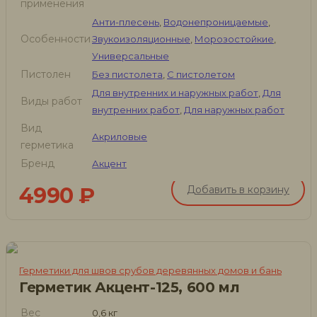
применения
Анти-плесень
,
Водонепроницаемые
,
Особенности
Звукоизоляционные
,
Морозостойкие
,
Универсальные
Пистолен
Без пистолета
,
С пистолетом
Для внутренних и наружных работ
,
Для
Виды работ
внутренних работ
,
Для наружных работ
Вид
Акриловые
герметика
Бренд
Акцент
4990
₽
Добавить в корзину
Герметики для швов срубов деревянных домов и бань
Герметик Акцент-125, 600 мл
Вес
0,6 кг