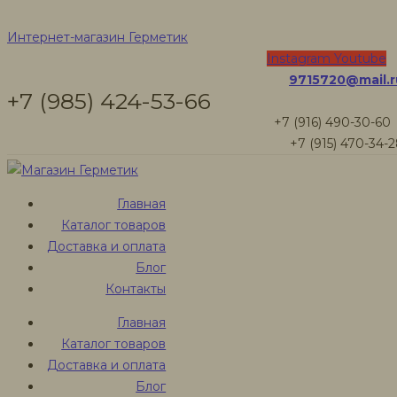
Купить герметик
Интернет-магазин Герметик
Instagram
Youtube
9715720@mail.r
в Люберцах
+7 (985) 424-53-66
+7 (916) 490-30-60
+7 (915) 470-34-
Интернет-магазин Герметик
Товары
Главная
Купить герметик в Люберцах
Каталог товаров
Доставка и оплата
Блог
Купить герметик
Контакты
Главная
в Люберцах
Каталог товаров
Доставка и оплата
Блог