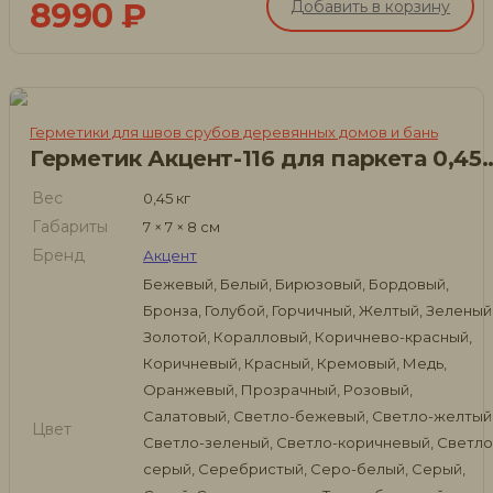
8990
₽
Добавить в корзину
Герметики для швов срубов деревянных домов и бань
Герметик Акцент-116 для п
Вес
0,45 кг
Габариты
7 × 7 × 8 см
Бренд
Акцент
Бежевый, Белый, Бирюзовый, Бордовый,
Бронза, Голубой, Горчичный, Желтый, Зеленый
Золотой, Коралловый, Коричнево-красный,
Коричневый, Красный, Кремовый, Медь,
Оранжевый, Прозрачный, Розовый,
Салатовый, Светло-бежевый, Светло-желтый
Цвет
Светло-зеленый, Светло-коричневый, Светло
серый, Серебристый, Серо-белый, Серый,