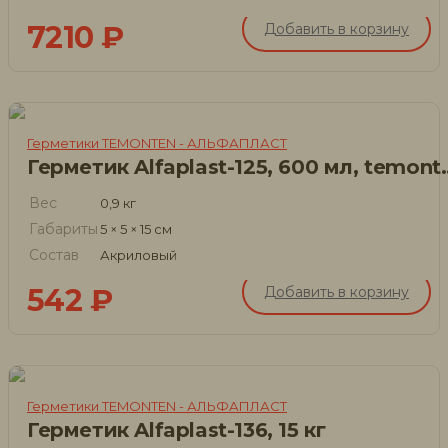
7210
₽
Добавить в корзину
Герметики TEMONTEN - АЛЬФАПЛАСТ
Герметик Alfaplas
Вес
0,9 кг
Габариты
5 × 5 × 15 см
Состав
Акриловый
542
₽
Добавить в корзину
Герметики TEMONTEN - АЛЬФАПЛАСТ
Герметик Alfaplast-136, 15 кг