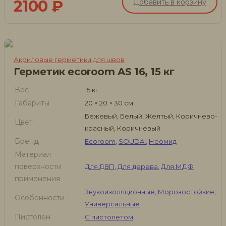
2100
₽
Добавить в корзину
Акриловые герметики для швов
Герметик ecoroom AS 16, 15 кг
Вес
15 кг
Габариты
20 × 20 × 30 см
Бежевый, Белый, Желтый, Коричнево-
Цвет
красный, Коричневый
Бренд
Ecoroom
,
SOUDAl
,
Неомид
Материал
поверхности
Для ДВП
,
Для дерева
,
Для МДФ
применения
Звукоизоляционные
,
Морозостойкие
,
Особенности
Универсальные
Пистолен
С пистолетом