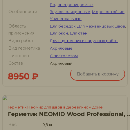
Водонепроницаемые
,
Особенности
Звукоизоляционные
,
Морозостойкие
,
Универсальные
Область
Для беседок
,
Для межвенцовых швов
,
применения
Для окон
,
Для стен
Виды работ
Для внутренних и наружных работ
Вид герметика
Акриловые
Пистолен
С пистолетом
Состав
Акриловый
8950
₽
Добавить в корзину
Герметик Неомид для швов в деревянном доме
Герметик NEOMID Wood Professional, 6
Вес
0,9 кг