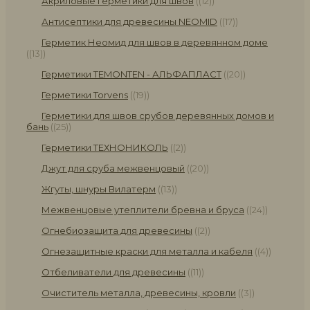
Акриловые герметики для швов
(12)
Антисептики для древесины NEOMID
(17)
Герметик Неомид для швов в деревянном доме
(13)
Герметики TEMONTEN - АЛЬФАПЛАСТ
(20)
Герметики Torvens
(19)
Герметики для швов срубов деревянных домов и
бань
(25)
Герметики ТЕХНОНИКОЛЬ
(2)
Джут для сруба межвенцовый
(20)
Жгуты, шнуры Вилатерм
(13)
Межвенцовые утеплители бревна и бруса
(24)
Огнебиозащита для древесины
(2)
Огнезащитные краски для металла и кабеля
(4)
Отбеливатели для древесины
(11)
Очиститель металла, древесины, кровли
(3)