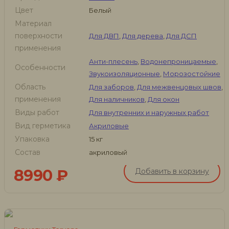
Цвет
Белый
Материал
поверхности
Для ДВП
,
Для дерева
,
Для ДСП
применения
Анти-плесень
,
Водонепроницаемые
,
Особенности
Звукоизоляционные
,
Морозостойкие
Область
Для заборов
,
Для межвенцовых швов
,
применения
Для наличников
,
Для окон
Виды работ
Для внутренних и наружных работ
Вид герметика
Акриловые
Упаковка
15 кг
Состав
акриловый
8990
₽
Добавить в корзину