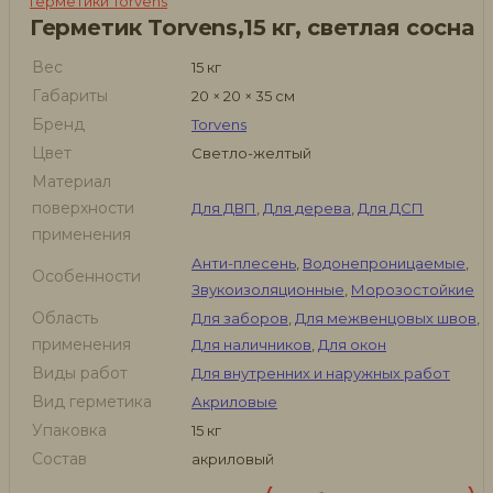
Герметики Torvens
Герметик Torvens,15 кг, светлая сосна
Вес
15 кг
Габариты
20 × 20 × 35 см
Бренд
Torvens
Цвет
Светло-желтый
Материал
поверхности
Для ДВП
,
Для дерева
,
Для ДСП
применения
Анти-плесень
,
Водонепроницаемые
,
Особенности
Звукоизоляционные
,
Морозостойкие
Область
Для заборов
,
Для межвенцовых швов
,
применения
Для наличников
,
Для окон
Виды работ
Для внутренних и наружных работ
Вид герметика
Акриловые
Упаковка
15 кг
Состав
акриловый