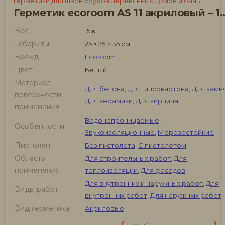
Герметики для швов срубов деревянных домов и бань
Герметик ecoroom AS 11 ак
Вес
15 кг
Габариты
25 × 25 × 35 см
Бренд
Ecoroom
Цвет
Белый
Материал
Для бетона
,
для гипсокартона
,
Для камн
поверхности
Для керамики
,
Для кирпича
применения
Водонепроницаемые
,
Особенности
Звукоизоляционные
,
Морозостойкие
Пистолен
Без пистолета
,
С пистолетом
Область
Для строительных работ
,
Для
применения
теплоизоляции
,
Для фасадов
Для внутренних и наружных работ
,
Для
Виды работ
внутренних работ
,
Для наружных работ
Вид герметика
Акриловые