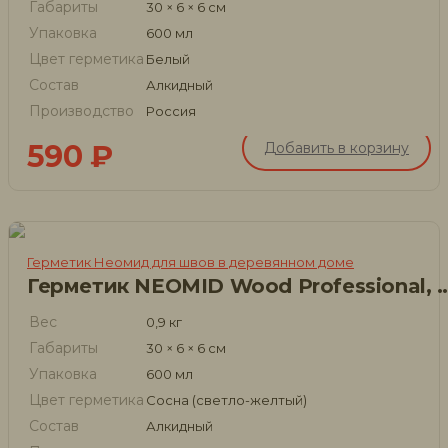
Габариты
30 × 6 × 6 см
Упаковка
600 мл
Цвет герметика
Белый
Состав
Алкидный
Производство
Россия
590
₽
Добавить в корзину
Герметик Неомид для швов в деревянном доме
Герметик NEOMID Wood Professional, 6
Вес
0,9 кг
Габариты
30 × 6 × 6 см
Упаковка
600 мл
Цвет герметика
Сосна (светло-желтый)
Состав
Алкидный