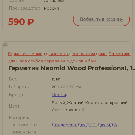
Состав
Алкидный
Производство
Россия
590
₽
Добавить в корзину
,
Герметик Неомид для швов в деревянном доме
Герметики
для швов срубов деревянных домов и бань
Герметик Neomid Wood Pr
Вес
15 кг
Габариты
20 × 20 × 30 см
Бренд
Неомид
Белый, Желтый, Коричнево-красный,
Цвет
Светло-желтый
Материал
поверхности
Для дерева
,
Для ДСП
,
Для МДФ
применения