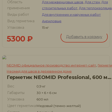
Область
Для межвенцовых швов
,
Для стен
,
Для
применения
строительных работ
,
Для теплоизоляци
Виды работ
Для внутренних и наружных работ
Вид герметика
Акриловые
Упаковка
15 кг
5300
₽
Добавить в корзину
,
NEOMID официальное производство интернет-сайт
Гермети
Неомид для швов в деревянном доме
Герметик NEOMID Professional, 600 мл, цвет Медовый
Вес
0,9 кг
Габариты
30 × 6 × 6 см
Упаковка
600 мл
Цвет герметика
Медовый (темно-желтый)