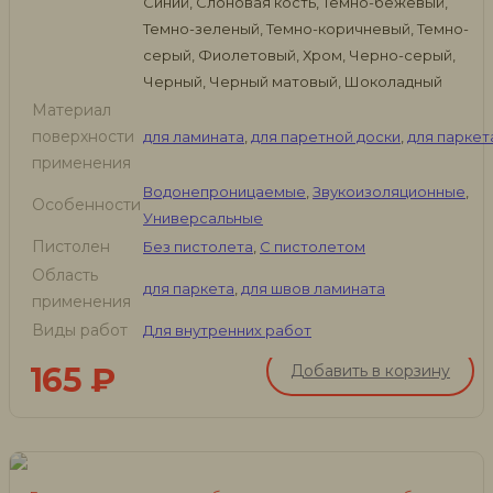
Синий, Слоновая кость, Темно-бежевый,
Темно-зеленый, Темно-коричневый, Темно-
серый, Фиолетовый, Хром, Черно-серый,
Черный, Черный матовый, Шоколадный
Материал
поверхности
для ламината
,
для паретной доски
,
для паркет
применения
Водонепроницаемые
,
Звукоизоляционные
,
Особенности
Универсальные
Пистолен
Без пистолета
,
С пистолетом
Область
для паркета
,
для швов ламината
применения
Виды работ
Для внутренних работ
165
₽
Добавить в корзину