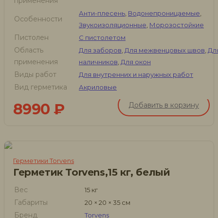
применения
Анти-плесень
,
Водонепроницаемые
,
Особенности
Звукоизоляционные
,
Морозостойкие
Пистолен
С пистолетом
Область
Для заборов
,
Для межвенцовых швов
,
Дл
применения
наличников
,
Для окон
Виды работ
Для внутренних и наружных работ
Вид герметика
Акриловые
8990
₽
Добавить в корзину
Герметики Torvens
Герметик Torvens,15 кг, белый
Вес
15 кг
Габариты
20 × 20 × 35 см
Бренд
Torvens