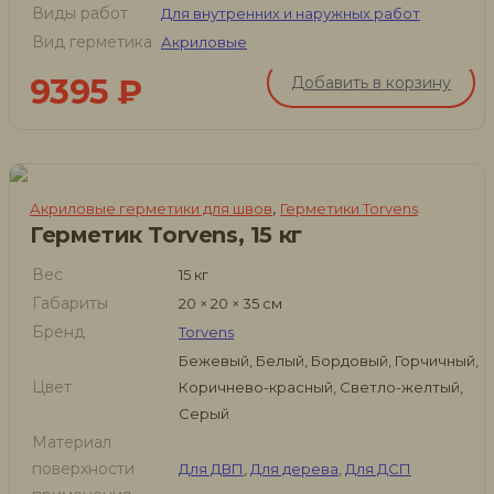
Виды работ
Для внутренних и наружных работ
Вид герметика
Акриловые
9395
₽
Добавить в корзину
,
Акриловые герметики для швов
Герметики Torvens
Герметик Torvens, 15 кг
Вес
15 кг
Габариты
20 × 20 × 35 см
Бренд
Torvens
Бежевый, Белый, Бордовый, Горчичный,
Цвет
Коричнево-красный, Светло-желтый,
Серый
Материал
поверхности
Для ДВП
,
Для дерева
,
Для ДСП