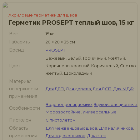
Акриловые герметики для швов
Герметик PROSEPT теплый шов, 15 кг
Вес
15 кг
Габариты
20 × 20 × 35 см
Бренд
PROSEPT
Бежевый, Белый, Горчичный, Желтый,
Цвет
Коричнево-красный, Коричневый, Светло-
желтый, Шоколадный
Материал
поверхности
Для ДВП
,
Для дерева
,
Для ДСП
,
Для МДФ
применения
Водонепроницаемые
,
Звукоизоляционные
,
Особенности
Морозостойкие
,
Универсальные
Пистолен
С пистолетом
Область
Для межвенцовых швов
,
Для наличников
,
применения
Для подоконников
,
Для стен