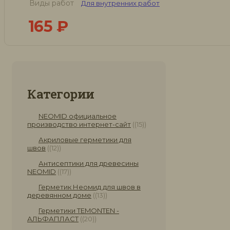
Виды работ
Для внутренних работ
165
₽
Категории
NEOMID официальное
производство интернет-сайт
(15)
Акриловые герметики для
швов
(12)
Антисептики для древесины
NEOMID
(17)
Герметик Неомид для швов в
деревянном доме
(13)
Герметики TEMONTEN -
АЛЬФАПЛАСТ
(20)