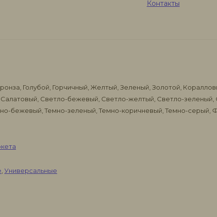
Контакты
Герметик Акцент-116 для паркета 0,45 кг
ронза, Голубой, Горчичный, Желтый, Зеленый, Золотой, Коралло
 Салатовый, Светло-бежевый, Светло-желтый, Светло-зеленый,
емно-бежевый, Темно-зеленый, Темно-коричневый, Темно-серый,
ркета
е
,
Универсальные