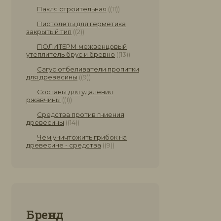
Пакля строительная
(11)
Пистолеты для герметика
закрытый тип
(2)
ПОЛИТЕРМ межвенцовый
утеплитель брус и бревно
(13)
Сагус отбеливатели пропитки
для древесины
(9)
Составы для удаления
ржавчины
(1)
Средства против гниения
древесины
(14)
Чем уничтожить грибок на
древесине - средства
(9)
Бренд