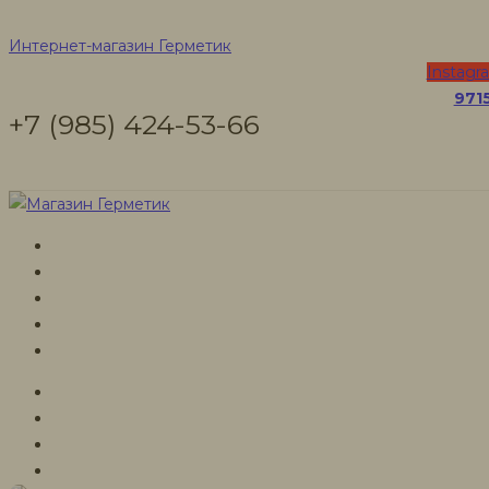
для паркета
Интернет-магазин Герметик
Instagr
971
+7 (985) 424-53-66
Интернет-магазин Герметик
Товары
для паркета
для паркета