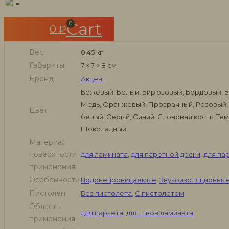
Герметики для швов срубов деревянных домов и бань
Cart
0
0
₽
Вес
0,45 кг
Габариты
7 × 7 × 8 см
Бренд
Акцент
Бежевый, Белый, Бирюзовый, Бордовый, Б
Медь, Оранжевый, Прозрачный, Розовый,
Цвет
белый, Серый, Синий, Слоновая кость, Т
Шоколадный
Материал
поверхности
для ламината
,
для паретной доски
,
для па
применения
Особенности
Водонепроницаемые
,
Звукоизоляционны
Пистолен
Без пистолета
,
С пистолетом
Область
для паркета
,
для швов ламината
применения