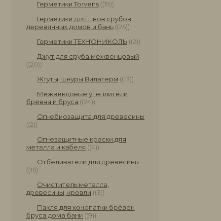
Герметики Torvens
(19)
Герметики для швов срубов
деревянных домов и бань
(25)
Герметики ТЕХНОНИКОЛЬ
(2)
Джут для сруба межвенцовый
(20)
Жгуты, шнуры Вилатерм
(13)
Межвенцовые утеплители
бревна и бруса
(24)
Огнебиозащита для древесины
(2)
Огнезащитные краски для
металла и кабеля
(4)
Отбеливатели для древесины
(11)
Очиститель металла,
древесины, кровли
(3)
Пакля для конопатки брёвен
бруса дома бани
(9)