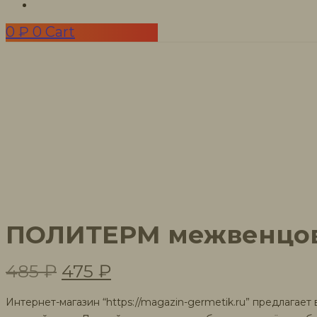
0
₽
0
Cart
ПОЛИТЕРМ межвенцов
Первоначальная
Текущая
485
₽
475
₽
цена
цена:
Интернет-магазин “https://magazin-germetik.ru” предлагает 