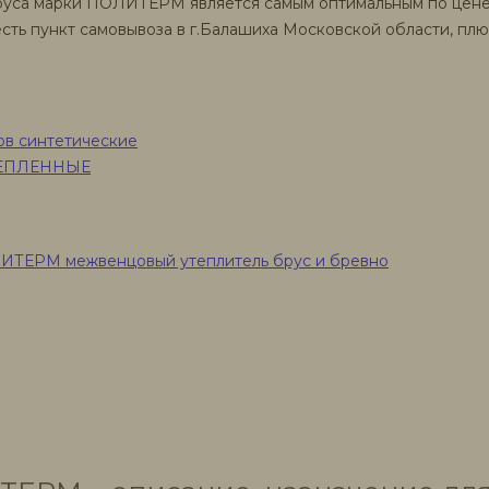
бруса марки ПОЛИТЕРМ является самым оптимальным по цене
сть пункт самовывоза в г.Балашиха Московской области, плюс
лов синтетические
РЕПЛЕННЫЕ
ТЕРМ межвенцовый утеплитель брус и бревно