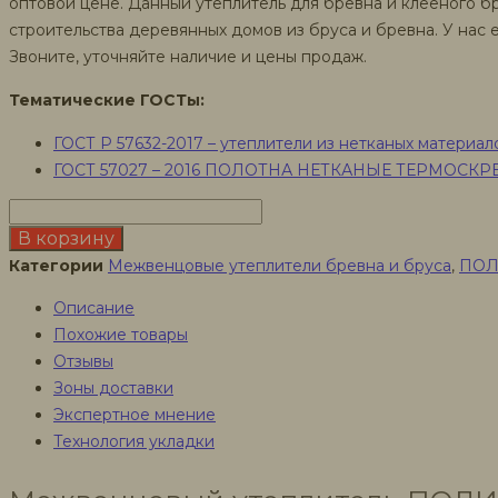
составляла
475 ₽.
оптовой цене. Данный утеплитель для бревна и клеёного 
строительства деревянных домов из бруса и бревна. У нас е
485 ₽.
Звоните, уточняйте наличие и цены продаж.
Тематические ГОСТы:
ГОСТ Р 57632-2017 – утеплители из нетканых материа
ГОСТ 57027 – 2016 ПОЛОТНА НЕТКАНЫЕ ТЕРМОСК
Количество
товара
В корзину
ПОЛИТЕРМ
Категории
Межвенцовые утеплители бревна и бруса
,
ПОЛИ
межвенцовый
Описание
утеплитель
Похожие товары
Отзывы
Зоны доставки
Экспертное мнение
Технология укладки