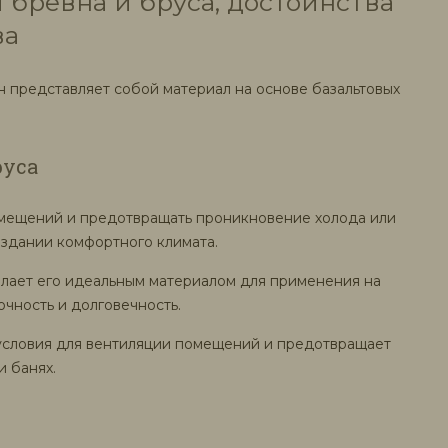
бревна и бруса, достоинства
ва
 представляет собой материал на основе базальтовых
руса
омещений и предотвращать проникновение холода или
оздании комфортного климата.
делает его идеальным материалом для применения на
очность и долговечность.
 условия для вентиляции помещений и предотвращает
и банях.