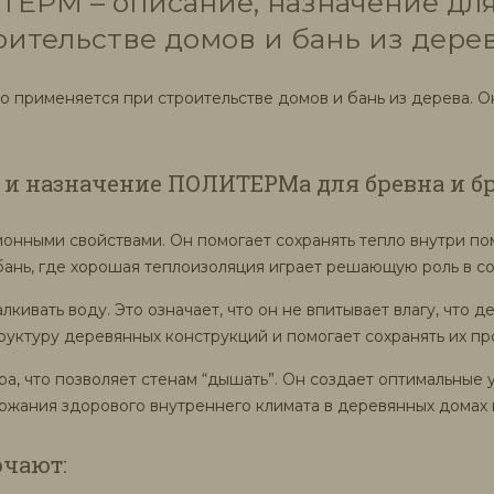
РМ – описание, назначение для 
ительстве домов и бань из дере
применяется при строительстве домов и бань из дерева. Он
 и назначение ПОЛИТЕРМа для бревна и б
онными свойствами. Он помогает сохранять тепло внутри п
бань, где хорошая теплоизоляция играет решающую роль в с
ивать воду. Это означает, что он не впитывает влагу, что 
руктуру деревянных конструкций и помогает сохранять их пр
, что позволяет стенам “дышать”. Он создает оптимальные
ржания здорового внутреннего климата в деревянных домах 
чают: