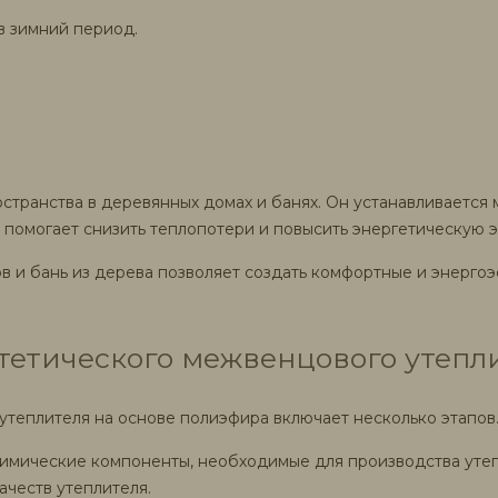
в зимний период.
ранства в деревянных домах и банях. Он устанавливается 
 помогает снизить теплопотери и повысить энергетическую 
в и бань из дерева позволяет создать комфортные и энерг
етического межвенцового утепли
теплителя на основе полиэфира включает несколько этапов.
е химические компоненты, необходимые для производства ут
ачеств утеплителя.