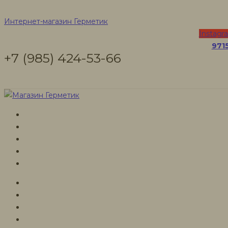
Межвенцовые уте
Интернет-магазин Герметик
Instagr
971
+7 (985) 424-53-66
Интернет-магазин Герметик
Товары
ПОЛИТЕРМ межвенцовый утеплитель
Распродажа!