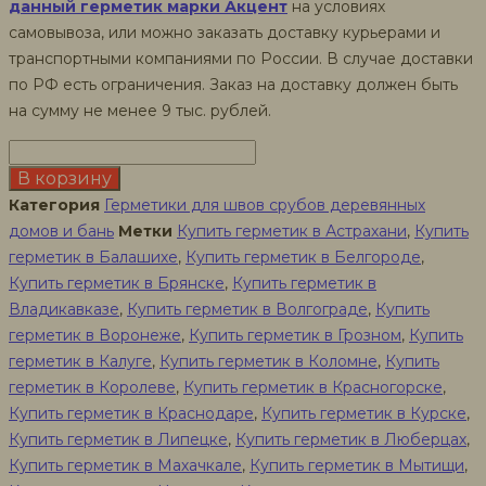
данный герметик марки Акцент
на условиях
самовывоза, или можно заказать доставку курьерами и
транспортными компаниями по России. В случае доставки
по РФ есть ограничения. Заказ на доставку должен быть
на сумму не менее 9 тыс. рублей.
Количество
товара
В корзину
Герметик
Категория
Герметики для швов срубов деревянных
Акцент-140
домов и бань
Метки
Купить герметик в Астрахани
,
Купить
для
герметик в Балашихе
,
Купить герметик в Белгороде
,
торцов
Купить герметик в Брянске
,
Купить герметик в
бруса,
Владикавказе
,
Купить герметик в Волгограде
,
Купить
10
герметик в Воронеже
,
Купить герметик в Грозном
,
Купить
кг
герметик в Калуге
,
Купить герметик в Коломне
,
Купить
герметик в Королеве
,
Купить герметик в Красногорске
,
Купить герметик в Краснодаре
,
Купить герметик в Курске
,
Купить герметик в Липецке
,
Купить герметик в Люберцах
,
Купить герметик в Махачкале
,
Купить герметик в Мытищи
,