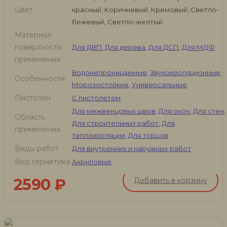
Цвет
красный, Коричневый, Кремовый, Светло-
бежевый, Светло-желтый
Материал
поверхности
Для ДВП
,
Для дерева
,
Для ДСП
,
Для МДФ
применения
Водонепроницаемые
,
Звукоизоляционные
,
Особенности
Морозостойкие
,
Универсальные
Пистолен
С пистолетом
Для межвенцовых швов
,
Для окон
,
Для стен
,
Область
Для строительных работ
,
Для
применения
теплоизоляции
,
Для торцов
Виды работ
Для внутренних и наружных работ
Вид герметика
Акриловые
2590
₽
Добавить в корзину