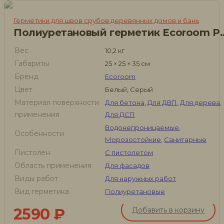
Герметики для швов срубов деревянных домов и бань
Полиуретановый герметик 
Вес
10,2 кг
Габариты
25 × 25 × 35 см
Бренд
Ecoroom
Цвет
Белый, Серый
Материал поверхности
Для бетона
,
Для ДВП
,
Для дерева
,
применения
Для ДСП
Водонепроницаемые
,
Особенности
Морозостойкие
,
Санитарные
Пистолен
С пистолетом
Область применения
Для фасадов
Виды работ
Для наружных работ
Вид герметика
Полиуретановые
2590
₽
Добавить в корзину