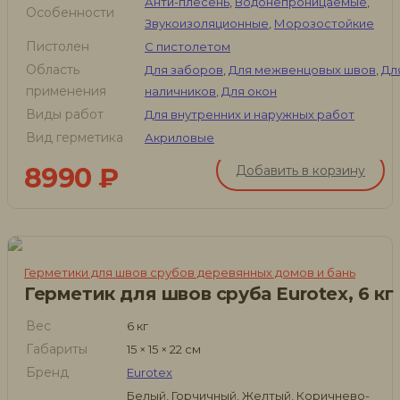
Анти-плесень
,
Водонепроницаемые
,
Особенности
Звукоизоляционные
,
Морозостойкие
Пистолен
С пистолетом
Область
Для заборов
,
Для межвенцовых швов
,
Дл
применения
наличников
,
Для окон
Виды работ
Для внутренних и наружных работ
Вид герметика
Акриловые
8990
₽
Добавить в корзину
Герметики для швов срубов деревянных домов и бань
Герметик для швов сруба Eurotex, 6 кг
Вес
6 кг
Габариты
15 × 15 × 22 см
Бренд
Eurotex
Белый, Горчичный, Желтый, Коричнево-