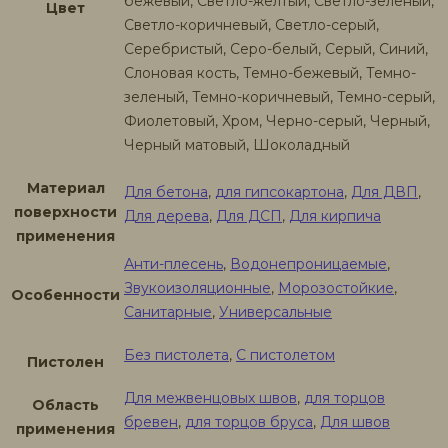
бежевый, Светло-желтый, Светло-зеленый,
Цвет
Светло-коричневый, Светло-серый,
Серебристый, Серо-белый, Серый, Синий,
Слоновая кость, Темно-бежевый, Темно-
зеленый, Темно-коричневый, Темно-серый,
Фиолетовый, Хром, Черно-серый, Черный,
Черный матовый, Шоколадный
Материал
Для бетона
,
для гипсокартона
,
Для ДВП
,
поверхности
Для дерева
,
Для ДСП
,
Для кирпича
применения
Анти-плесень
,
Водонепроницаемые
,
Звукоизоляционные
,
Морозостойкие
,
Особенности
Санитарные
,
Универсальные
Без пистолета
,
С пистолетом
Пистолен
Для межвенцовых швов
,
для торцов
Область
бревен
,
для торцов бруса
,
Для швов
применения