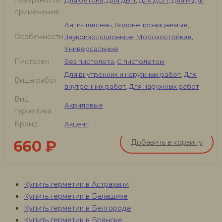
поверхности
Для бетона
,
Для ДВП
,
Для ДСП
,
Для МДФ
применения
Анти-плесень
,
Водонепроницаемые
,
Особенности
Звукоизоляционные
,
Морозостойкие
,
Универсальные
Пистолен
Без пистолета
,
С пистолетом
Для внутренних и наружных работ
,
Для
Виды работ
внутренних работ
,
Для наружных работ
Вид
Акриловые
герметика
Бренд
Акцент
660
₽
Добавить в корзину
Купить герметик в Астрахани
Купить герметик в Балашихе
Купить герметик в Белгороде
Купить герметик в Брянске