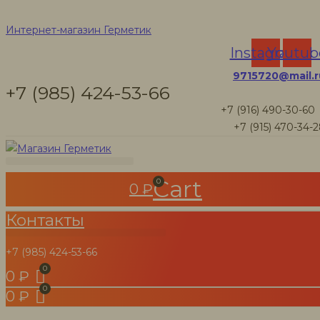
Герметики для
Интернет-магазин Герметик
Instagram
Youtub
швов срубов
9715720@mail.r
+7 (985) 424-53-66
деревянных
+7 (916) 490-30-60
+7 (915) 470-34-
домов и бань
Cart
0
0
₽
Интернет-магазин Герметик
Контакты
Товары
Герметик Акцент-140 для торцов бруса, 10 кг
+7 (985) 424-53-66
0
₽
0
₽