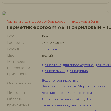
Герметики для швов срубов деревянных домов и бань
Герметик ecoroom AS 11 ак
Вес
15 кг
Габариты
25 × 25 × 35 см
Бренд
Ecoroom
Цвет
Белый
Материал
Для бетона
,
для гипсокартона
,
Для камн
поверхности
Для керамики
,
Для кирпича
применения
Водонепроницаемые
,
Особенности
Звукоизоляционные
,
Морозостойкие
Пистолен
Без пистолета
,
С пистолетом
Область
Для строительных работ
,
Для
применения
теплоизоляции
,
Для фасадов