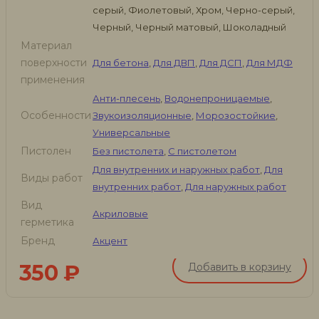
серый, Фиолетовый, Хром, Черно-серый,
Черный, Черный матовый, Шоколадный
Материал
поверхности
Для бетона
,
Для ДВП
,
Для ДСП
,
Для МДФ
применения
Анти-плесень
,
Водонепроницаемые
,
Особенности
Звукоизоляционные
,
Морозостойкие
,
Универсальные
Пистолен
Без пистолета
,
С пистолетом
Для внутренних и наружных работ
,
Для
Виды работ
внутренних работ
,
Для наружных работ
Вид
Акриловые
герметика
Бренд
Акцент
350
₽
Добавить в корзину