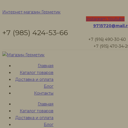
Герметики
Интернет-магазин Герметик
Instagram
Youtube
9715720@mail.r
Torvens
+7 (985) 424-53-66
+7 (916) 490-30-60
+7 (915) 470-34-
Интернет-магазин Герметик
Товары
Главная
Герметик для швов Torvens, 600 мл слоновая кость
Каталог товаров
Доставка и оплата
Блог
Контакты
Главная
Каталог товаров
Доставка и оплата
Блог