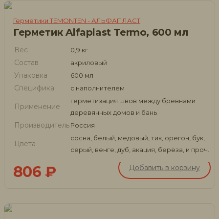
Герметики TEMONTEN - АЛЬФАПЛАСТ
Герметик Alfaplast Termo, 600 мл
Вес
0,9 кг
Состав
акриловый
Упаковка
600 мл
Специфика
с наполнителем
герметизация швов между бревнами
Применение
деревянных домов и бань
Производитель
Россия
сосна, белый, медовый, тик, орегон, бук,
Цвета
серый, венге, дуб, акация, берёза, и проч.
806
₽
Добавить в корзину