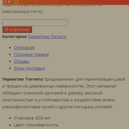
0
₽
наши телефоны или написав нам сообщение на
электронную почту.
Количество
товара
В корзину
Герметик
Категория
Герметики Torvens
для
Описание
швов
Похожие товары
Torvens,
Отзывы
600
Зоны доставки
мл
слоновая
Герметик Torvens
предназначен для герметизации швов
кость
и трещин на деревянных поверхностях. Этот материал
обладает отличной адгезией к дереву, высокой
эластичностью и устойчивостью к воздействию влаги,
ультрафиолетовых лучей и других погодных условий.
Упаковка: 600 мл;
Цвет: слоновая кость;