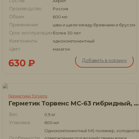
Состав
Акрил
Производство
Россия
Объем
600 мл
Применение
швы и щели между бревнами и брусом
Срок эксплуатации
более 30 лет
Компоненты
однокомпонентный
Цвет
махагон
630
₽
Добавить в корзину
Герметики Torvens
Герметик Торвенс МС-63 гибридный, 600 мл
Вес
0,9 кг
Упаковка
600 мл
Однокомпонентный MS полимер, холодного
Особенности
отверждения под воздействием влаги