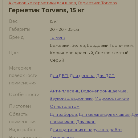
,
Акриловые герметики для швов
Герметики Torvens
Герметик Torvens, 15 кг
Вес
15 кг
Габариты
20 × 20 × 35 см
Бренд
Torvens
Бежевый, Белый, Бордовый, Горчичный,
Цвет
Коричнево-красный, Светло-желтый,
Серый
Материал
поверхности
Для ДВП
,
Для дерева
,
Для ДСП
применения
Анти-плесень
,
Водонепроницаемые
,
Особенности
Звукоизоляционные
,
Морозостойкие
Пистолен
С пистолетом
Область
Для заборов
,
Для межвенцовых швов
,
Дл
применения
наличников
,
Для окон
Виды работ
Для внутренних и наружных работ
Вид герметика
Акриловые