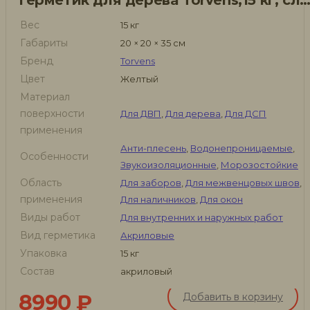
Герметик для дерева Torvens,15 кг, слоновая к
Вес
15 кг
Габариты
20 × 20 × 35 см
Бренд
Torvens
Цвет
Желтый
Материал
поверхности
Для ДВП
,
Для дерева
,
Для ДСП
применения
Анти-плесень
,
Водонепроницаемые
,
Особенности
Звукоизоляционные
,
Морозостойкие
Область
Для заборов
,
Для межвенцовых швов
,
применения
Для наличников
,
Для окон
Виды работ
Для внутренних и наружных работ
Вид герметика
Акриловые
Упаковка
15 кг
Состав
акриловый
8990
₽
Добавить в корзину