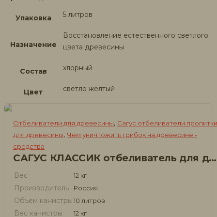
5 литров
Упаковка
Восстановление естественного светлого
Назначение
цвета древесины
хлорный
Состав
светло жёлтый
Цвет
,
Отбеливатели для древесины
Сагус отбеливатели пропитк
,
для древесины
Чем уничтожить грибок на древесине -
средства
САГУС КЛАССИК отбеливатель для дерева
Вес
12 кг
Производитель
Россия
Объем канистры
10 литров
Вес канистры
12 кг