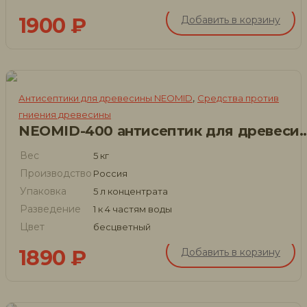
1900
₽
Добавить в корзину
,
Антисептики для древесины NEOMID
Средства против
гниения древесины
NEOMID-400 антисептик для д
Вес
5 кг
Производство
Россия
Упаковка
5 л концентрата
Разведение
1 к 4 частям воды
Цвет
бесцветный
1890
₽
Добавить в корзину