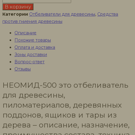
товара
В корзину
Неомид-500
Категории
Отбеливатели для древесины
,
Средства
отбеливатель
против гниения древесины
для
Описание
древесины,
Похожие товары
5
Оплата и доставка
л
Зоны доставки
Вопрос-ответ
Отзывы
НЕОМИД-500 это отбеливатель
для древесины,
пиломатериалов, деревянных
поддонов, ящиков и тары из
дерева – описание, назначение,
преимущества состава, техника