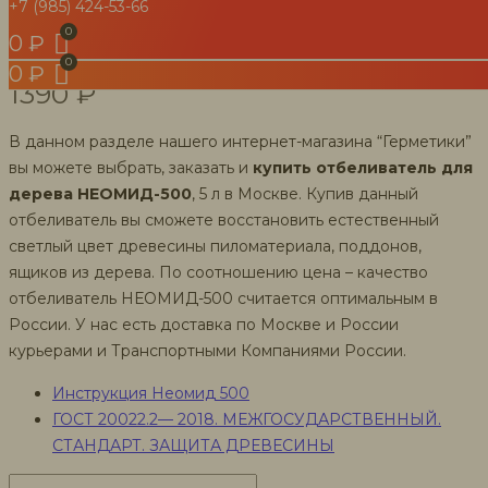
+7 (985) 424-53-66
древесины, 5 л
0
₽
0
₽
1390
₽
В данном разделе нашего интернет-магазина “Герметики”
вы можете выбрать, заказать и
купить
отбеливатель для
дерева НЕОМИД-500
, 5 л в Москве. Купив данный
отбеливатель вы сможете восстановить естественный
светлый цвет древесины пиломатериала, поддонов,
ящиков из дерева. По соотношению цена – качество
отбеливатель НЕОМИД-500 считается оптимальным в
России. У нас есть доставка по Москве и России
курьерами и Транспортными Компаниями России.
Инструкция Неомид 500
ГОСТ 20022.2— 2018. МЕЖГОСУДАРСТВЕННЫЙ.
СТАНДАРТ. ЗАЩИТА ДРЕВЕСИНЫ
Количество