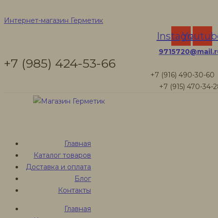
Отбеливатели
Интернет-магазин Герметик
Instagram
Youtub
для древесины
9715720@mail.r
+7 (985) 424-53-66
+7 (916) 490-30-60
+7 (915) 470-34-
Интернет-магазин Герметик
Товары
Неомид-500 отбеливатель для древесины, 5 л
Главная
Каталог товаров
Доставка и оплата
Блог
Контакты
Главная