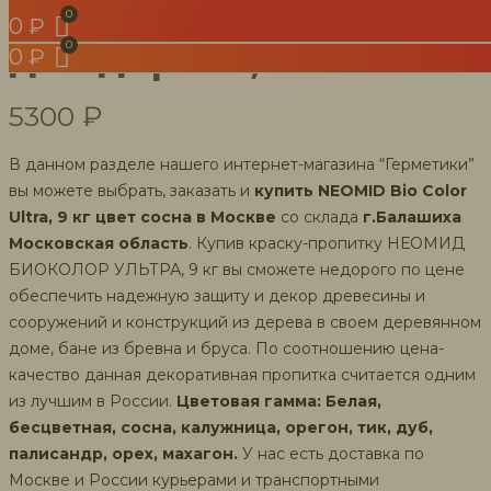
NEOMID Bio Color Ultra
0
₽
для дерева, 9 л Сосна
0
₽
5300
₽
В данном разделе нашего интернет-магазина “Герметики”
вы можете выбрать, заказать и
купить
NEOMID Bio Color
Ultra
, 9 кг цвет сосна в Москве
со склада
г.Балашиха
Московская область
. Купив краску-пропитку НЕОМИД
БИОКОЛОР УЛЬТРА, 9 кг вы сможете недорого по цене
обеспечить надежную защиту и декор древесины и
сооружений и конструкций из дерева в своем деревянном
доме, бане из бревна и бруса. По соотношению цена-
качество данная декоративная пропитка считается одним
из лучшим в России.
Цветовая гамма: Белая,
бесцветная, сосна, калужница, орегон, тик, дуб,
палисандр, орех, махагон.
У нас есть доставка по
Москве и России курьерами и транспортными