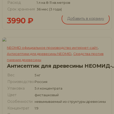
Расход
1 л на 8-11 кв.метров
Срок хранения
36 мес (3 года)
3990
₽
Добавить в корзину
,
NEOMID официальное производство интернет-сайт
,
Антисептики для древесины NEOMID
Средства против
гниения древесины
Антисептик для древес
Вес
5 кг
Производство
Россия
Упаковка
5 л концентрата
Цвет
фисташковый
Особенности
невымываемый из структуры древесины
Концентрат
1:9