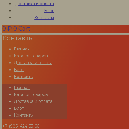
Доставка и оплата
Блог
Контакты
0
₽
0
Cart
Контакты
Главная
Каталог товаров
Доставка и оплата
Блог
Контакты
Главная
Каталог товаров
Доставка и оплата
Блог
Контакты
Пропитка защитная
+7 (985) 424-53-66