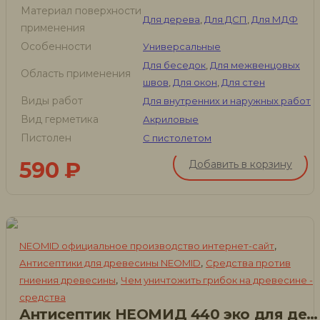
Материал поверхности
Для дерева
,
Для ДСП
,
Для МДФ
применения
Особенности
Универсальные
Для беседок
,
Для межвенцовых
Область применения
швов
,
Для окон
,
Для стен
Виды работ
Для внутренних и наружных работ
Вид герметика
Акриловые
Пистолен
С пистолетом
590
₽
Добавить в корзину
,
NEOMID официальное производство интернет-сайт
,
Антисептики для древесины NEOMID
Средства против
,
гниения древесины
Чем уничтожить грибок на древесине -
средства
Антисептик НЕОМИД 440 эко для дерева, 5 л