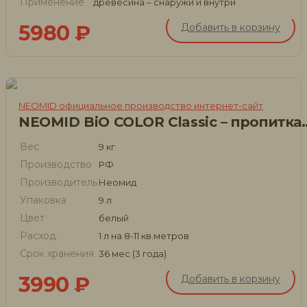
Применение
древесина – снаружи и внутри
5980
₽
Добавить в корзину
NEOMID официальное производство интернет-сайт
NEOMID BiO COLOR Classi
Вес
9 кг
Производство
РФ
Производитель
Неомид
Упаковка
9 л
Цвет
белый
Расход
1 л на 8-11 кв.метров
Срок хранения
36 мес (3 года)
3990
₽
Добавить в корзину