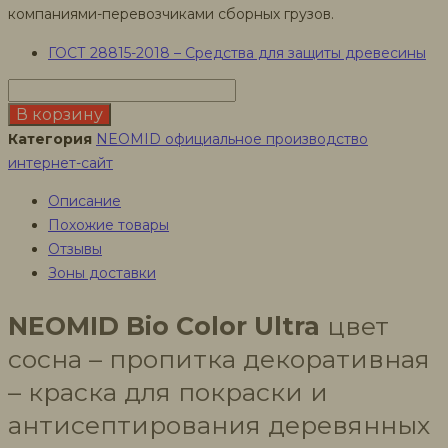
компаниями-перевозчиками сборных грузов.
ГОСТ 28815-2018 – Средства для защиты древесины
Количество
товара
В корзину
Пропитка
Категория
NEOMID официальное производство
защитная
интернет-сайт
NEOMID
Описание
Bio
Похожие товары
Color
Отзывы
Ultra
Зоны доставки
для
дерева,
NEOMID Bio Color Ultra
цвет
9
сосна – пропитка декоративная
л
Сосна
– краска для покраски и
антисептирования деревянных