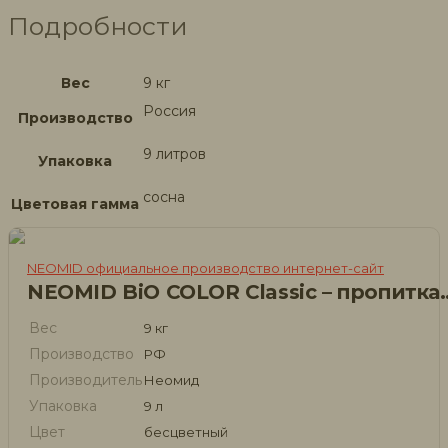
Подробности
Вес
9 кг
Россия
Производство
9 литров
Упаковка
сосна
Цветовая гамма
NEOMID официальное производство интернет-сайт
NEOMID BiO COLOR Classic 
Вес
9 кг
Производство
РФ
Производитель
Неомид
Упаковка
9 л
Цвет
бесцветный