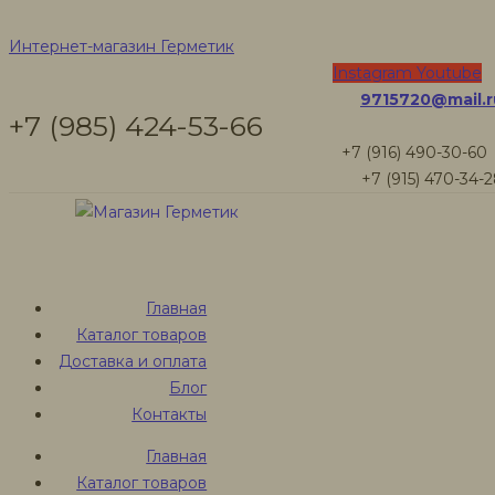
NEOMID
Интернет-магазин Герметик
Instagram
Youtube
9715720@mail.r
официальное
+7 (985) 424-53-66
+7 (916) 490-30-60
производство
+7 (915) 470-34-
интернет-сайт
Главная
Интернет-магазин Герметик
Каталог товаров
Товары
Доставка и оплата
Пропитка защитная NEOMID Bio Color Ultra для дерева,
Блог
9 л Сосна
Контакты
Главная
Каталог товаров