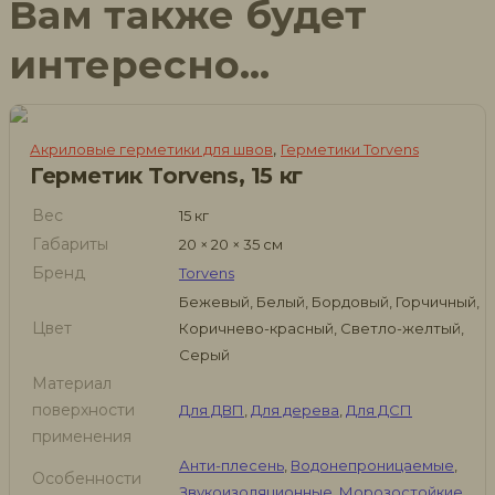
Вам также будет
интересно…
,
Акриловые герметики для швов
Герметики Torvens
Герметик Torvens, 15 кг
Вес
15 кг
Габариты
20 × 20 × 35 см
Бренд
Torvens
Бежевый, Белый, Бордовый, Горчичный,
Цвет
Коричнево-красный, Светло-желтый,
Серый
Материал
поверхности
Для ДВП
,
Для дерева
,
Для ДСП
применения
Анти-плесень
,
Водонепроницаемые
,
Особенности
Звукоизоляционные
,
Морозостойкие