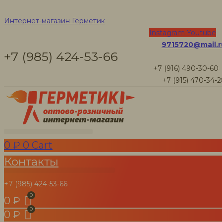
Отбеливатели
Интернет-магазин Герметик
Instagram
Youtube
9715720@mail.r
для древесины
+7 (985) 424-53-66
+7 (916) 490-30-60
+7 (915) 470-34-
Интернет-магазин Герметик
Товары
САГУС ПРОФИ отбеливатель для древесины, 12 кг
0
₽
0
Cart
Контакты
+7 (985) 424-53-66
0
₽
0
₽