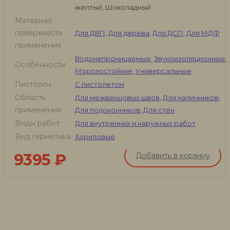
желтый, Шоколадный
Материал
поверхности
Для ДВП
,
Для дерева
,
Для ДСП
,
Для МДФ
применения
Водонепроницаемые
,
Звукоизоляционные
,
Особенности
Морозостойкие
,
Универсальные
Пистолен
С пистолетом
Область
Для межвенцовых швов
,
Для наличников
,
применения
Для подоконников
,
Для стен
Виды работ
Для внутренних и наружных работ
Вид герметика
Акриловые
9395
₽
Добавить в корзину