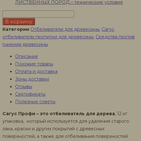
ЛИСТВЕННЫХ ПОРОД – технические условия
Количество
товара
В корзину
САГУС
Категории
Отбеливатели для древесины
,
Сагус
ПРОФИ
отбеливатели пропитки для древесины
,
Средства против
отбеливатель
гниения древесины
для
Описание
древесины,
Похожие товары
12
Оплата и доставка
кг
Зоны доставки
Отзывы
Сертификаты
Полезные советы
Сагус Профи – это отбеливатель для дерева
, 12 кг
упаковка, который используется для удаления старого
лака, краски и других покрытий с древесных
поверхностей, а также для отбеливания поверхностей