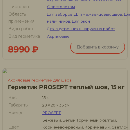
Пистолен
С пистолетом
Область
Для заборов
,
Для межвенцовых швов
,
Дл
применения
наличников
,
Для окон
Виды работ
Для внутренних и наружных работ
Вид герметика
Акриловые
8990
₽
Добавить в корзину
Акриловые герметики для швов
Герметик PROSEPT теплый шов, 15 кг
Вес
15 кг
Габариты
20 × 20 × 35 см
Бренд
PROSEPT
Бежевый, Белый, Горчичный, Желтый,
Цвет
Коричнево-красный, Коричневый, Светло-