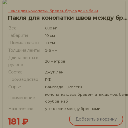
Пакля для конопатки брёвен бруса дома бани
Пакля для конопатки швов между брёвнами 0.10х20 м.
Вес
0,10 кг
Габариты
10 см
Ширина ленты
10 см
Толщина ленты
5-6 мм
Длина ленты в
20 метров
рулоне
Состав
джут, лён
Производство
РФ
Сырье
Бангладеш, Россия
конопатка швов бревенчатых домов, бань
Применение
срубов, изб
Назначение
утепление между бревнами
181
₽
Добавить в корзину