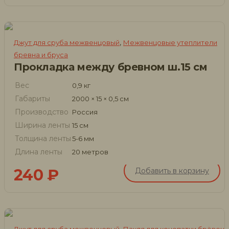
,
Джут для сруба межвенцовый
Межвенцовые утеплители
бревна и бруса
Прокладка между бревном ш.15 см
Вес
0,9 кг
Габариты
2000 × 15 × 0,5 см
Производство
Россия
Ширина ленты
15 см
Толщина ленты
5-6 мм
Длина ленты
20 метров
240
₽
Добавить в корзину