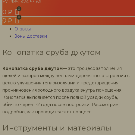
+7 (985) 424-53-66
для
конопатки брёвен бруса дома бани
конопатки
0
₽
Описание
сруба
0
₽
Похожие товары
ш.15
Отзывы
см
Зоны доставки
Конопатка сруба джутом
Конопатка сруба джутом
— это процесс заполнения
щелей и зазоров между венцами деревянного строения с
целью улучшения теплоизоляции и предотвращения
проникновения холодного воздуха внутрь помещения.
Конопатка выполняется после полной усадки сруба,
обычно через 1-2 года после постройки. Рассмотрим
подробно, как проводится этот процесс.
Инструменты и материалы