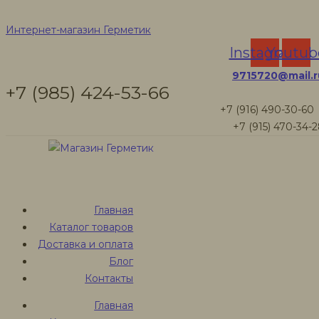
Джут для сруба
Интернет-магазин Герметик
Instagram
Youtub
межвенцовый
9715720@mail.r
+7 (985) 424-53-66
+7 (916) 490-30-60
+7 (915) 470-34-
Интернет-магазин Герметик
Товары
Джут для конопатки сруба ш.15 см
Главная
Каталог товаров
Доставка и оплата
Блог
Джут для конопатки
Контакты
сруба ш.15 см
Главная