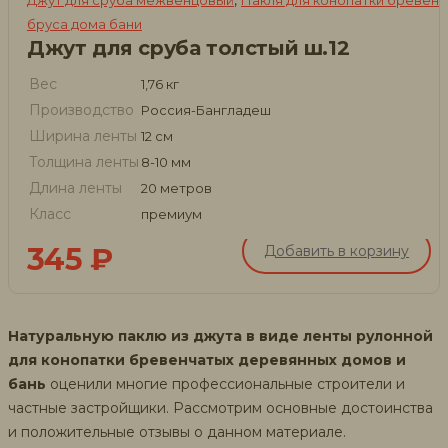
,
Джут для сруба межвенцовый
Пакля для конопатки брёвен
бруса дома бани
Джут для сруба толстый ш.12
Вес
1,76 кг
Производство
Россия-Бангладеш
Ширина ленты
12 см
Толщина ленты
8-10 мм
Длина ленты
20 метров
Класс
премиум
345
₽
Добавить в корзину
Натуральную паклю из джута в виде ленты рулонной
для конопатки бревенчатых деревянных домов и
бань
оценили многие профессиональные строители и
частные застройщики. Рассмотрим основные достоинства
и положительные отзывы о данном материале.