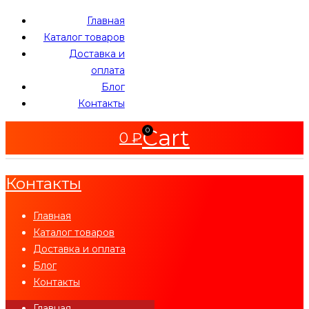
Главная
Каталог товаров
Доставка и
оплата
Блог
Контакты
Cart
0
0
₽
Контакты
Главная
Каталог товаров
Доставка и оплата
Блог
Контакты
Главная