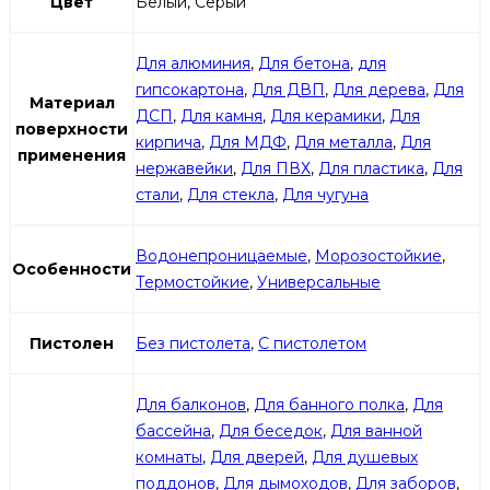
Цвет
Белый, Серый
Для алюминия
,
Для бетона
,
для
гипсокартона
,
Для ДВП
,
Для дерева
,
Для
Материал
ДСП
,
Для камня
,
Для керамики
,
Для
поверхности
кирпича
,
Для МДФ
,
Для металла
,
Для
применения
нержавейки
,
Для ПВХ
,
Для пластика
,
Для
стали
,
Для стекла
,
Для чугуна
Водонепроницаемые
,
Морозостойкие
,
Особенности
Термостойкие
,
Универсальные
Пистолен
Без пистолета
,
С пистолетом
Для балконов
,
Для банного полка
,
Для
бассейна
,
Для беседок
,
Для ванной
комнаты
,
Для дверей
,
Для душевых
поддонов
,
Для дымоходов
,
Для заборов
,