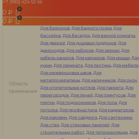
+7 (985) 424-53-66
Водонепроницаемые
,
Морозостойкие
,
Особенности
0
₽
Термостойкие
,
Универсальные
Пистолен
Без пистолета
,
С пистолетом
0
₽
Для балконов
,
Для банного полка
,
Для
бассейна
,
Для беседок
,
Для ванной комнаты
,
Для дверей
,
Для душевых поддонов
,
Для
дымоходов
,
Для заборов
,
Для зеркал
,
Для
кабель-каналов
,
Для карнизов
,
Для крыши
,
Дл
кухни
,
Для ламината
,
Для лестниц
,
Для мебели
Для межвенцовых швов
,
Для
металлочерепицы
,
Для наличников
,
Для окон
,
Область
Для отопительных котлов
,
Для паркета
,
Для
применения
перегородок
,
Для печей
,
Для плинтусов
,
Для
плитки
,
Для подоконников
,
Для пола
,
Для
потолка
,
Для профнастила
,
Для радиаторов
,
Для раковин
,
Для сайдинга
,
Для сантехники
,
Для стен
,
Для стеновых панелей
,
Для
строительных работ
,
Для теплоизоляции
,
Для