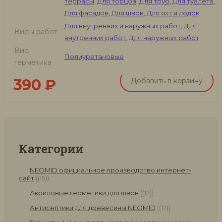
террасы
,
Для торцов
,
Для труб
,
Для туалета
,
Для фасадов
,
Для швов
,
Для яхт и лодок
Для внутренних и наружных работ
,
Для
Виды работ
внутренних работ
,
Для наружных работ
Вид
Полиуретановые
герметика
390
₽
Добавить в корзину
Категории
NEOMID официальное производство интернет-
сайт
(15)
Акриловые герметики для швов
(12)
Антисептики для древесины NEOMID
(17)