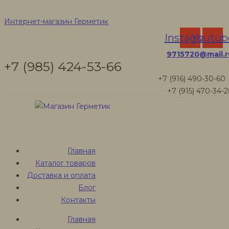
Для туалета
Интернет-магазин Герметик
Instagram
Youtub
9715720@mail.r
+7 (985) 424-53-66
Интернет-магазин Герметик
Товары
+7 (916) 490-30-60
Для туалета
+7 (915) 470-34-
Для туалета
Главная
Каталог товаров
Герметики для
Доставка и оплата
Блог
Контакты
туалета
Главная