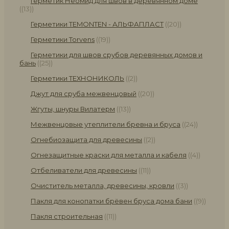
Герметик Неомид для швов в деревянном доме
(13)
Герметики TEMONTEN - АЛЬФАПЛАСТ
(20)
Герметики Torvens
(19)
Герметики для швов срубов деревянных домов и
бань
(25)
Герметики ТЕХНОНИКОЛЬ
(2)
Джут для сруба межвенцовый
(20)
Жгуты, шнуры Вилатерм
(13)
Межвенцовые утеплители бревна и бруса
(24)
Огнебиозащита для древесины
(2)
Огнезащитные краски для металла и кабеля
(4)
Отбеливатели для древесины
(11)
Очиститель металла, древесины, кровли
(3)
Пакля для конопатки брёвен бруса дома бани
(9)
Пакля строительная
(11)