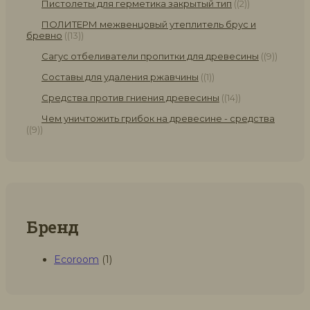
Пистолеты для герметика закрытый тип
(2)
ПОЛИТЕРМ межвенцовый утеплитель брус и
бревно
(13)
Сагус отбеливатели пропитки для древесины
(9)
Составы для удаления ржавчины
(1)
Средства против гниения древесины
(14)
Чем уничтожить грибок на древесине - средства
(9)
Бренд
Ecoroom
(1)