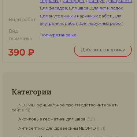
террасы
,
Для торцов
,
Для труб
,
Для туалета
,
Для фасадов
,
Для швов
,
Для яхт и лодок
Для внутренних и наружных работ
,
Для
Виды работ
внутренних работ
,
Для наружных работ
Вид
Полиуретановые
герметика
390
₽
Добавить в корзину
Категории
NEOMID официальное производство интернет-
сайт
(15)
Акриловые герметики для швов
(12)
Антисептики для древесины NEOMID
(17)