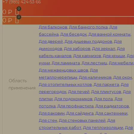
+7 (985) 424-53-66
Водонепроницаемые
,
Морозостойкие
,
Особенности
0
₽
Термостойкие
,
Универсальные
Пистолен
Без пистолета
,
С пистолетом
0
₽
Для балконов
,
Для банного полка
,
Для
бассейна
,
Для беседок
,
Для ванной комнаты
,
Для дверей
,
Для душевых поддонов
,
Для
дымоходов
,
Для заборов
,
Для зеркал
,
Для
кабель-каналов
,
Для карнизов
,
Для крыши
,
Дл
кухни
,
Для ламината
,
Для лестниц
,
Для мебели
Для межвенцовых швов
,
Для
металлочерепицы
,
Для наличников
,
Для окон
,
Область
Для отопительных котлов
,
Для паркета
,
Для
применения
перегородок
,
Для печей
,
Для плинтусов
,
Для
плитки
,
Для подоконников
,
Для пола
,
Для
потолка
,
Для профнастила
,
Для радиаторов
,
Для раковин
,
Для сайдинга
,
Для сантехники
,
Для стен
,
Для стеновых панелей
,
Для
строительных работ
,
Для теплоизоляции
,
Для