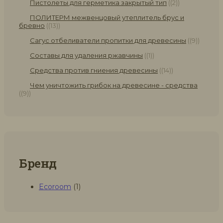
Пистолеты для герметика закрытый тип
(2)
ПОЛИТЕРМ межвенцовый утеплитель брус и
бревно
(13)
Сагус отбеливатели пропитки для древесины
(9)
Составы для удаления ржавчины
(1)
Средства против гниения древесины
(14)
Чем уничтожить грибок на древесине - средства
(9)
Бренд
Ecoroom
(1)