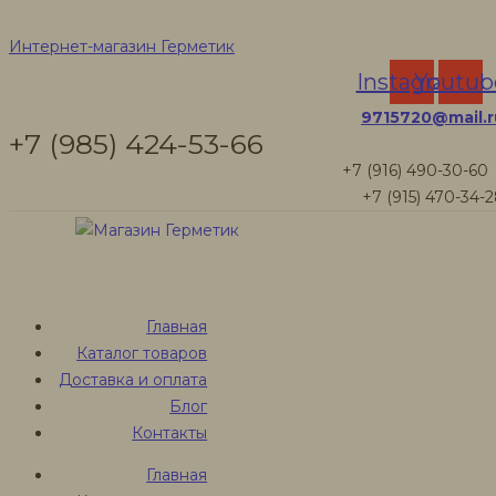
Для труб
Интернет-магазин Герметик
Instagram
Youtub
9715720@mail.r
+7 (985) 424-53-66
Интернет-магазин Герметик
Товары
+7 (916) 490-30-60
Для труб
+7 (915) 470-34-
Для труб
Главная
Каталог товаров
Герметики для
Доставка и оплата
Блог
Контакты
труб
Главная