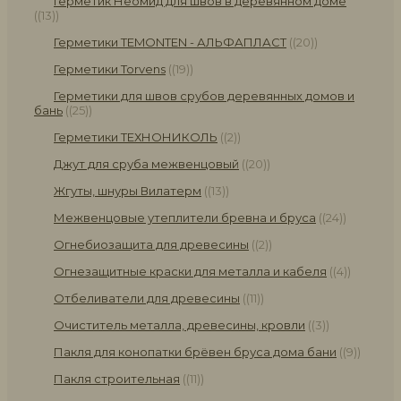
Герметик Неомид для швов в деревянном доме
(13)
Герметики TEMONTEN - АЛЬФАПЛАСТ
(20)
Герметики Torvens
(19)
Герметики для швов срубов деревянных домов и
бань
(25)
Герметики ТЕХНОНИКОЛЬ
(2)
Джут для сруба межвенцовый
(20)
Жгуты, шнуры Вилатерм
(13)
Межвенцовые утеплители бревна и бруса
(24)
Огнебиозащита для древесины
(2)
Огнезащитные краски для металла и кабеля
(4)
Отбеливатели для древесины
(11)
Очиститель металла, древесины, кровли
(3)
Пакля для конопатки брёвен бруса дома бани
(9)
Пакля строительная
(11)